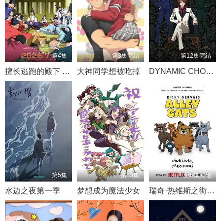
第4集
第3集完结
第12集完结
擅长逃跑的殿下 第二季
大神同学想被吃掉
DYNAMIC CHORD
第5集
第13集
第6集完结
水边之夜第一季
梦想成为魔法少女
瑞奇·热维斯之街猫一族