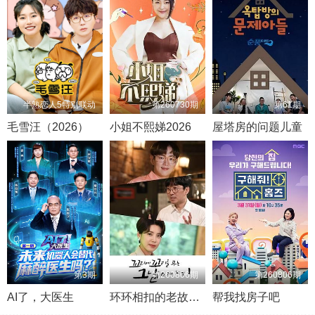
半熟恋人5特别联动
第260730期
第61期
毛雪汪（2026）
小姐不熙娣2026
屋塔房的问题儿童
第3期
第260806期
第260806期
AI了，大医生
环环相扣的老故事第一季
帮我找房子吧