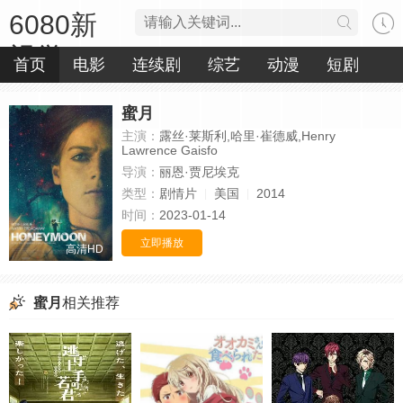
6080新
视觉
首页
电影
连续剧
综艺
动漫
短剧
蜜月
主演：
露丝·莱斯利,哈里·崔德威,Henry
Lawrence Gaisfo
导演：
丽恩·贾尼埃克
类型：
剧情片
美国
2014
时间：
2023-01-14
立即播放
高清HD
蜜月
相关推荐